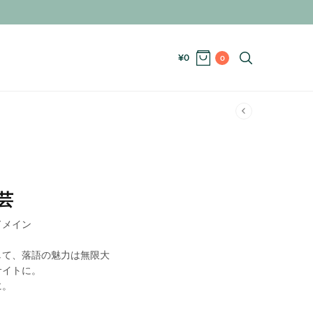
¥
0
0
芸
ドメイン
して、落語の魅力は無限大
サイトに。
に。