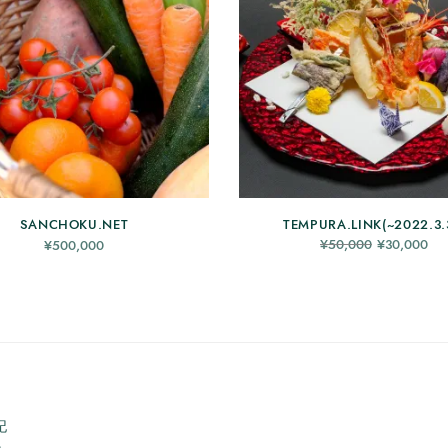
SANCHOKU.NET
TEMPURA.LINK(~2022.3.
元の価
¥
50,000
¥
30,000
¥
500,000
格は
¥50,000
¥3
でし
た。
記