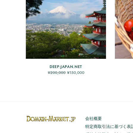
DEEP-JAPAN.NET
元の価格
現在の価
¥
200,000
¥
150,000
は
格は
¥200,000
¥150,000
でした。
です。
会社概要
特定商取引法に基づく表