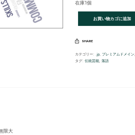
在庫1個
お買い物カゴに追加
SHARE
カテゴリー:
.jp
,
プレミアムドメイン
タグ:
伝統芸能
,
落語
無限大