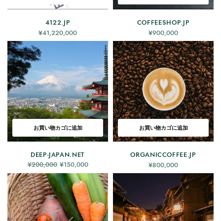
4122.JP
COFFEESHOP.JP
¥
41,220,000
¥
900,000
お買い物カゴに追加
お買い物カゴに追加
DEEP-JAPAN.NET
ORGANICCOFFEE.JP
元の価格
現在の価
¥
200,000
¥
150,000
¥
800,000
は
格は
¥200,000
¥150,000
でした。
です。